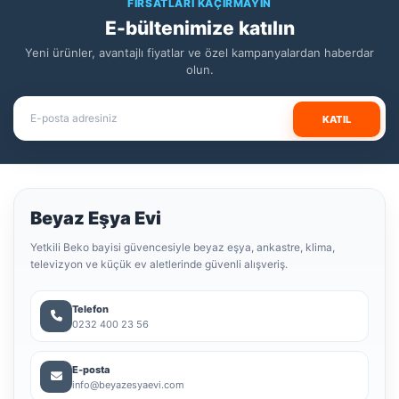
FIRSATLARI KAÇIRMAYIN
E-bültenimize katılın
Yeni ürünler, avantajlı fiyatlar ve özel kampanyalardan haberdar
olun.
KATIL
Beyaz Eşya Evi
Yetkili Beko bayisi güvencesiyle beyaz eşya, ankastre, klima,
televizyon ve küçük ev aletlerinde güvenli alışveriş.
Telefon
0232 400 23 56
E-posta
info@beyazesyaevi.com