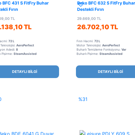
 BFC 431 S FitFry Buhar
Beko BFC 632 S FitFry Buha
ekli Fırın
Destekli Fırın
09,00 TL
29.669,00 TL
.138,10 TL
26.702,10 TL
Hacmi:
72 L
Fırın Hacmi:
72 L
Teknolojisi:
AeroPerfect
Motor Teknolojisi:
AeroPerfect
iyon Adedi:
8
Buharlı Temizleme Fonksiyonu:
Var
ı Pişirme:
SteamAssisted
Buharlı Pişirme:
SteamAssisted
DETAYLI BİLGİ
DETAYLI BİLGİ
0
%31