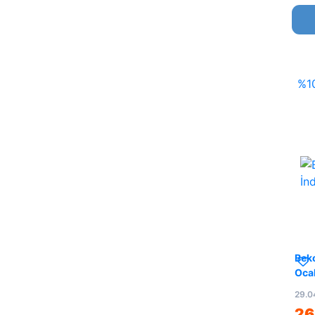
%1
Bek
Oca
29.0
26