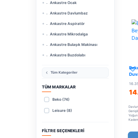
Ankastre Ocak
Ankastre Davlumbaz
Ankastre Aspiratör
Ankastre Mikrodalga
Ankastre Bulaşık Makinası
Ankastre Buzdolabı
Bek
Tüm Kategoriler
Duv
16.3
TÜM MARKALAR
14
Beko (74)
Davlu
Leisure (8)
Genişl
Yoğun
Kadem
FILTRE SEÇENEKLERI