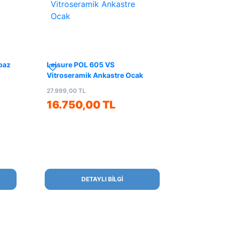
baz
Leisure POL 605 VS
Vitroseramik Ankastre Ocak
27.999,00 TL
16.750,00 TL
DETAYLI BİLGİ