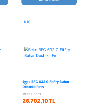
%10
r
Beko BFC 632 G FitFry Buhar
Destekli Fırın
29.669,00 TL
26.702,10 TL