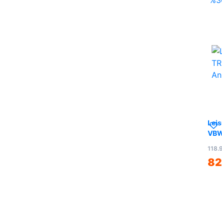
%3
Lei
VBW
Buz
118.
82