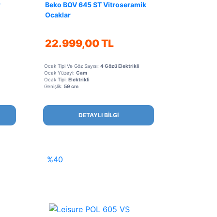
r
Beko BOV 645 ST Vitroseramik
Ocaklar
22.999,00 TL
Ocak Tipi Ve Göz Sayısı:
4 Gözü Elektrikli
Ocak Yüzeyi:
Cam
Ocak Tipi:
Elektrikli
Genişlik:
59 cm
DETAYLI BİLGİ
%40