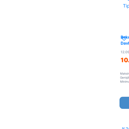
Bek
Dav
12.0
10
Maksi
Genişl
Minim