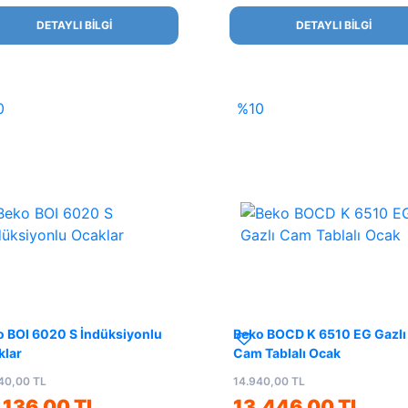
DETAYLI BİLGİ
DETAYLI BİLGİ
0
%10
o BOI 6020 S İndüksiyonlu
Beko BOCD K 6510 EG Gazlı
klar
Cam Tablalı Ocak
40,00 TL
14.940,00 TL
.136,00 TL
13.446,00 TL