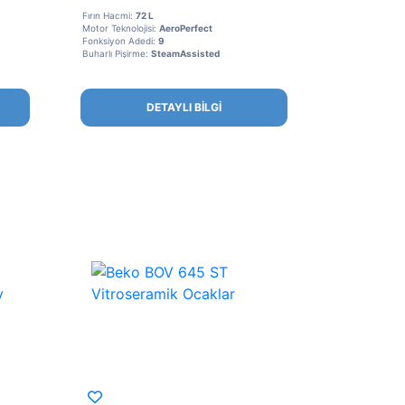
Fırın Hacmi:
72 L
Motor Teknolojisi:
AeroPerfect
Fonksiyon Adedi:
9
Buharlı Pişirme:
SteamAssisted
DETAYLI BİLGİ