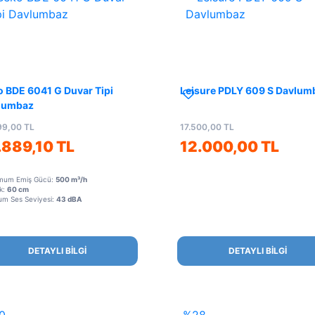
o BDE 6041 G Duvar Tipi
Leisure PDLY 609 S Davlum
lumbaz
99,00 TL
17.500,00 TL
.889,10 TL
12.000,00 TL
mum Emiş Gücü:
500 m³/h
ik:
60 cm
um Ses Seviyesi:
43 dBA
DETAYLI BİLGİ
DETAYLI BİLGİ