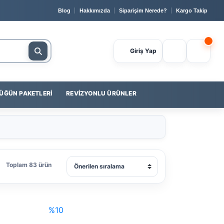
 Güvenli Ödeme
📞 0232 400 23 56
💳
Yapı Kredi
ile Peş
Blog
Hakkımızda
Siparişim Nerede?
Kargo Takip
Giriş Yap
ÜĞÜN PAKETLERI
REVIZYONLU ÜRÜNLER
Toplam 83 ürün
%10