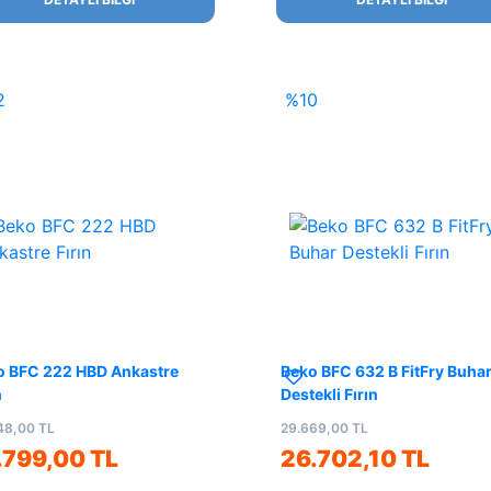
2
%10
o BFC 222 HBD Ankastre
Beko BFC 632 B FitFry Buha
n
Destekli Fırın
48,00 TL
29.669,00 TL
.799,00 TL
26.702,10 TL