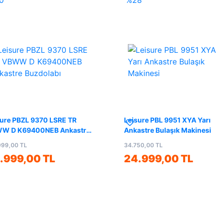
0
%28
sure PBZL 9370 LSRE TR
Leisure PBL 9951 XYA Yarı
W D K69400NEB Ankastre
Ankastre Bulaşık Makinesi
dolabı
999,00 TL
34.750,00 TL
.999,00 TL
24.999,00 TL