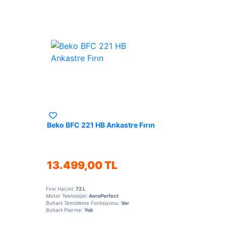
Beko BFC 221 HB Ankastre Fırın
13.499,00 TL
Fırın Hacmi:
72 L
Motor Teknolojisi:
AeroPerfect
Buharlı Temizleme Fonksiyonu:
Var
Buharlı Pişirme:
Yok