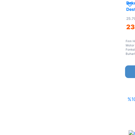
Beko
Dest
25.7
23
Fırın 
Motor 
Fonks
Buharl
%1