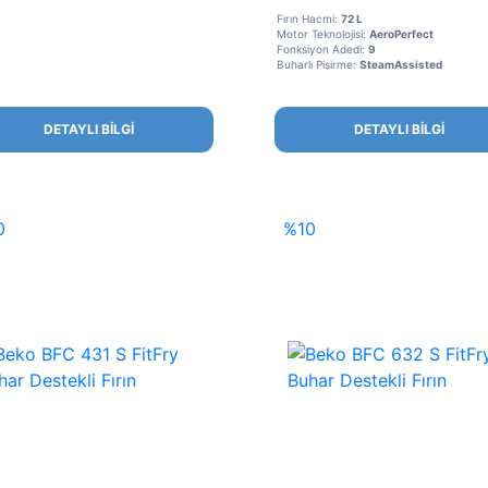
Fırın Hacmi:
72 L
Motor Teknolojisi:
AeroPerfect
Fonksiyon Adedi:
9
Buharlı Pişirme:
SteamAssisted
DETAYLI BİLGİ
DETAYLI BİLGİ
0
%10