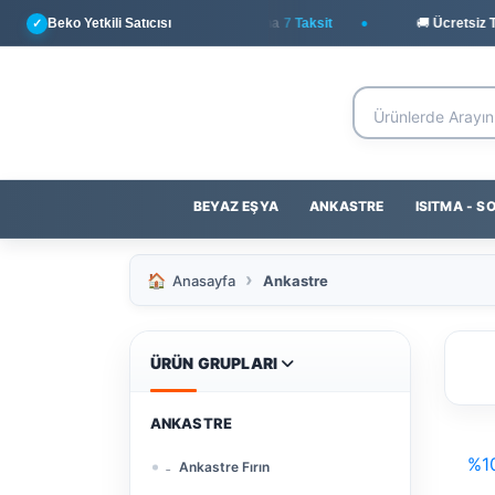
Beko Yetkili Satıcısı
💳
Yapı Kredi
ile Peşin Fiyatına
7 Taksit
🚚 Ücretsiz Tesli
✓
BEYAZ EŞYA
ANKASTRE
ISITMA - 
Anasayfa
Ankastre
ÜRÜN GRUPLARI
ANKASTRE
%1
Ankastre Fırın