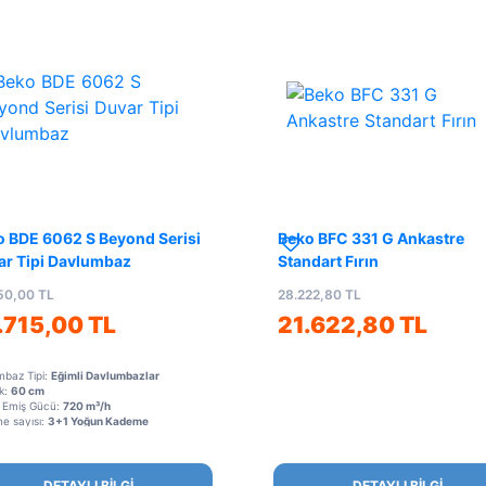
o BDE 6062 S Beyond Serisi
Beko BFC 331 G Ankastre
ar Tipi Davlumbaz
Standart Fırın
50,00 TL
28.222,80 TL
.715,00 TL
21.622,80 TL
mbaz Tipi:
Eğimli Davlumbazlar
ik:
60 cm
 Emiş Gücü:
720 m³/h
e sayısı:
3+1 Yoğun Kademe
DETAYLI BİLGİ
DETAYLI BİLGİ