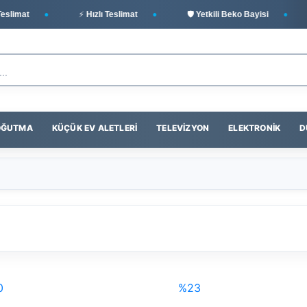
mat
⚡ Hızlı Teslimat
🛡️ Yetkili Beko Bayisi
🔒
SOĞUTMA
KÜÇÜK EV ALETLERI
TELEVIZYON
ELEKTRONIK
D
0
%23