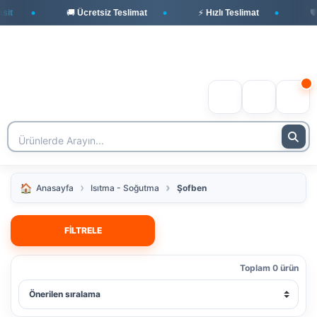
it
🚚 Ücretsiz Teslimat
⚡ Hızlı Teslimat
🛡️ 
Anasayfa
Isıtma - Soğutma
Şofben
FİLTRELE
Toplam 0 ürün