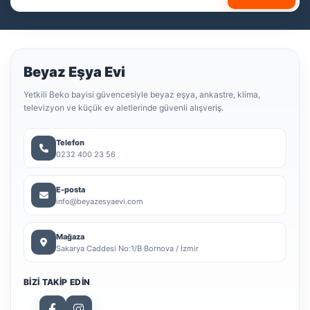
Beyaz Eşya Evi
Yetkili Beko bayisi güvencesiyle beyaz eşya, ankastre, klima,
televizyon ve küçük ev aletlerinde güvenli alışveriş.
Telefon
0232 400 23 56
E-posta
info@beyazesyaevi.com
Mağaza
Sakarya Caddesi No:1/B Bornova / İzmir
BIZI TAKIP EDIN