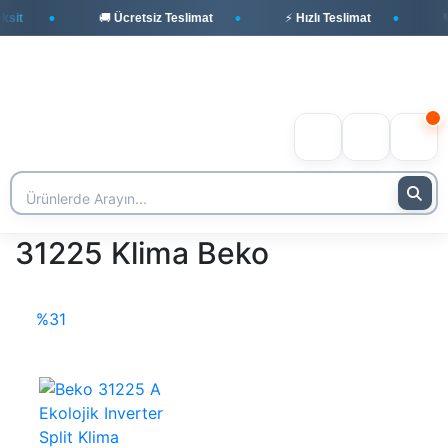
sit
🚚 Ücretsiz Teslimat
⚡ Hızlı Teslimat
🛡
31225 Klima Beko
%31