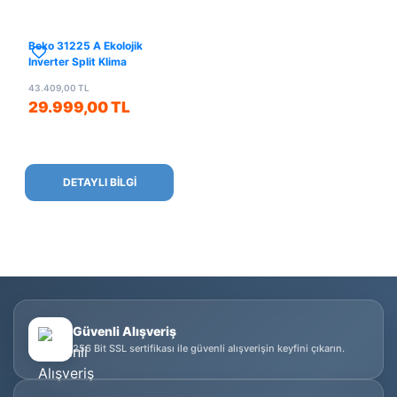
Beko 31225 A Ekolojik
Inverter Split Klima
43.409,00 TL
29.999,00 TL
DETAYLI BİLGİ
Güvenli Alışveriş
256 Bit SSL sertifikası ile güvenli alışverişin keyfini çıkarın.