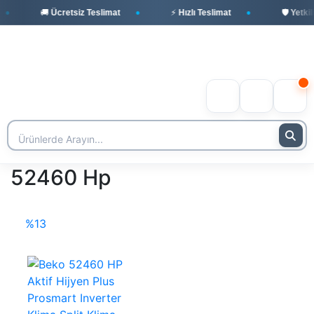
🚚 Ücretsiz Teslimat
⚡ Hızlı Teslimat
🛡️ Yetkil
52460 Hp
%13