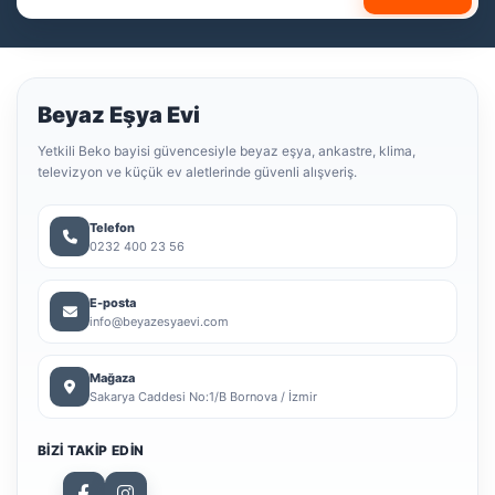
Beyaz Eşya Evi
Yetkili Beko bayisi güvencesiyle beyaz eşya, ankastre, klima,
televizyon ve küçük ev aletlerinde güvenli alışveriş.
Telefon
0232 400 23 56
E-posta
info@beyazesyaevi.com
Mağaza
Sakarya Caddesi No:1/B Bornova / İzmir
BIZI TAKIP EDIN