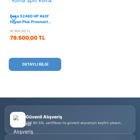
Beko 52460 HP Aktif
Hijyen Plus Prosmart
Inverter Klima Split Klima
91.500,00 TL
79.500,00 TL
DETAYLI BİLGİ
Güvenli Alışveriş
256 Bit SSL sertifikası ile güvenli alışverişin keyfini çıkarın.