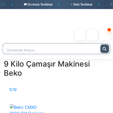
it
🚚 Ücretsiz Teslimat
⚡ Hızlı Teslimat
🛡️
9 Kilo Çamaşır Makinesi
Beko
%19