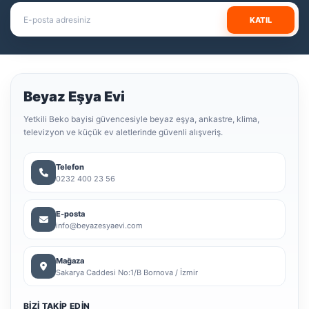
KATIL
Beyaz Eşya Evi
Yetkili Beko bayisi güvencesiyle beyaz eşya, ankastre, klima,
televizyon ve küçük ev aletlerinde güvenli alışveriş.
Telefon
0232 400 23 56
E-posta
info@beyazesyaevi.com
Mağaza
Sakarya Caddesi No:1/B Bornova / İzmir
BIZI TAKIP EDIN