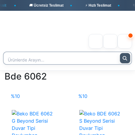
it
🚚 Ücretsiz Teslimat
⚡ Hızlı Teslimat
🛡️
Bde 6062
%10
%10