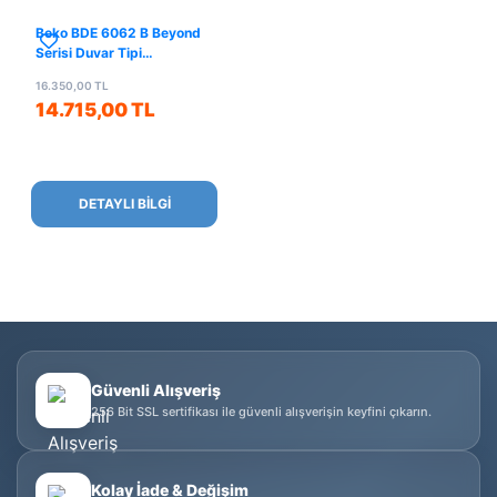
Beko BDE 6062 B Beyond
Serisi Duvar Tipi
Davlumbaz
16.350,00 TL
14.715,00 TL
DETAYLI BİLGİ
Güvenli Alışveriş
256 Bit SSL sertifikası ile güvenli alışverişin keyfini çıkarın.
Kolay İade & Değişim