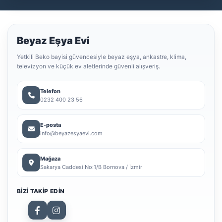
Beyaz Eşya Evi
Yetkili Beko bayisi güvencesiyle beyaz eşya, ankastre, klima,
televizyon ve küçük ev aletlerinde güvenli alışveriş.
Telefon
0232 400 23 56
E-posta
info@beyazesyaevi.com
Mağaza
Sakarya Caddesi No:1/B Bornova / İzmir
BIZI TAKIP EDIN