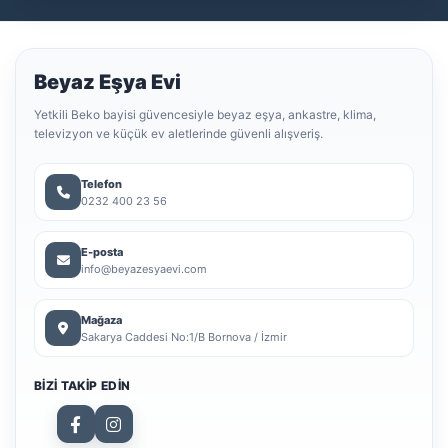
Beyaz Eşya Evi
Yetkili Beko bayisi güvencesiyle beyaz eşya, ankastre, klima,
televizyon ve küçük ev aletlerinde güvenli alışveriş.
Telefon
0232 400 23 56
E-posta
info@beyazesyaevi.com
Mağaza
Sakarya Caddesi No:1/B Bornova / İzmir
BIZI TAKIP EDIN