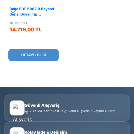
Beko BDE 6062 B Beyond
Serisi Duvar Tipi
Davlumbaz
16.350,00 TL
14.715,00 TL
DETAYLI BİLGİ
Güvenli Alışveriş
256 Bit SSL sertifikası ile güvenli alışverişin keyfini çıkarın.
Kolay İade & Değişim