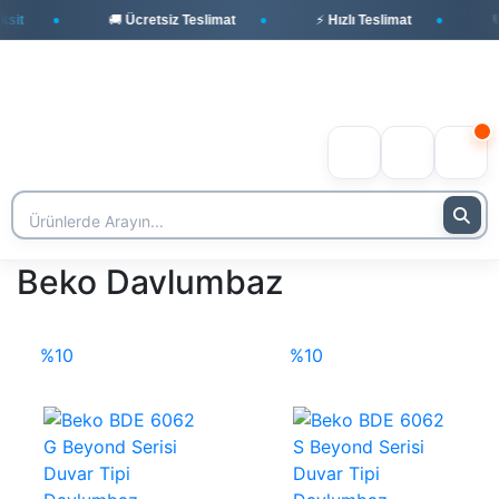
it
🚚 Ücretsiz Teslimat
⚡ Hızlı Teslimat
🛡️
Beko Davlumbaz
%10
%10