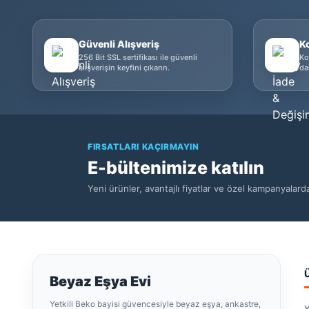
Güvenli Alışveriş
K
256 Bit SSL sertifikası ile güvenli
Ko
alışverişin keyfini çıkarın.
da
FIRSATLARI KAÇIRMAYIN
E-bültenimize katılın
Yeni ürünler, avantajlı fiyatlar ve özel kampanyalar
Beyaz Eşya Evi
Yetkili Beko bayisi güvencesiyle beyaz eşya, ankastre,
Y