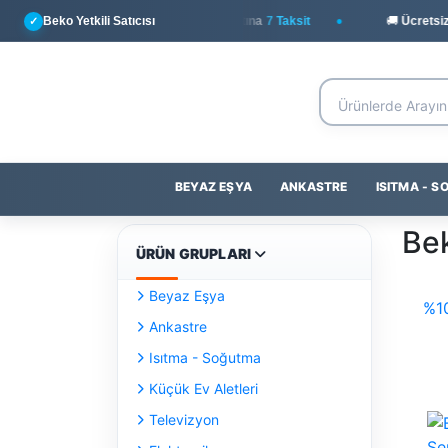
Beko Yetkili Satıcısı
💳
Yapı Kredi
ile Peşin Fiyatına
7 Taksit
🚚 Ücretsiz T
✓
BEYAZ EŞYA
ANKASTRE
ISITMA - 
Bek
ÜRÜN GRUPLARI
Beyaz Eşya
%1
Ankastre
Isıtma - Soğutma
Küçük Ev Aletleri
Televizyon