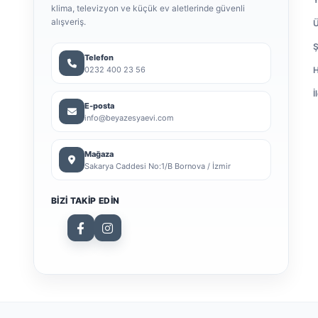
klima, televizyon ve küçük ev aletlerinde güvenli
alışveriş.
Ü
Ş
Telefon
0232 400 23 56
H
İ
E-posta
info@beyazesyaevi.com
Mağaza
Sakarya Caddesi No:1/B Bornova / İzmir
BIZI TAKIP EDIN