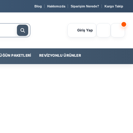
🔒 Güvenli Ödeme
📞 0232 400 23 56
💳
Yapı Kredi
il
Blog
Hakkımızda
Siparişim Nerede?
Kargo Takip
Giriş Yap
ÜĞÜN PAKETLERI
REVIZYONLU ÜRÜNLER