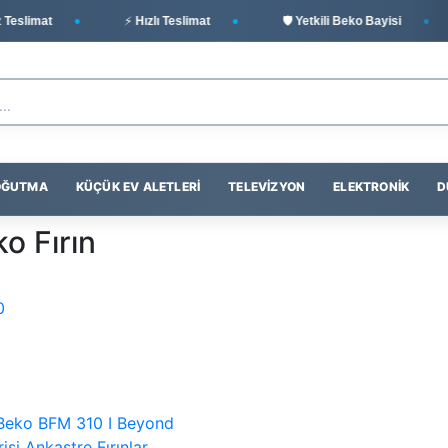
eslimat
⚡ Hızlı Teslimat
🛡️ Yetkili Beko Bayisi
SOĞUTMA
KÜÇÜK EV ALETLERI
TELEVIZYON
ELEKTRONIK
D
o Fırın
0