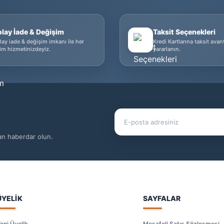
olay İade & Değişim
Taksit Seçenekleri
lay iade & değişim imkanı ile her
Kredi Kartlarına taksit avan
im hizmetinizdeyiz.
yararlanın.
dan haberdar olun.
ÜYELİK
SAYFALAR
eni Üyelik
Mesafeli Satış Sözleşmesi