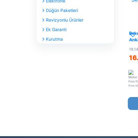
Elektronik
Düğün Paketleri
Revizyonlu Ürünler
Ek Garanti
Beko
Kurutma
Anka
18.1
16
Motor 
Fırın 
Fırın 