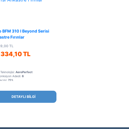
 BFM 310 I Beyond Serisi
stre Fırınlar
49,00 TL
.334,10 TL
Teknolojisi:
AeroPerfect
Fonksiyon Adedi:
6
Hacmi:
72 L
DETAYLI BİLGİ