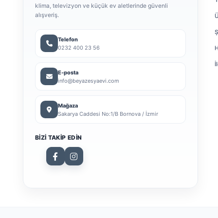
klima, televizyon ve küçük ev aletlerinde güvenli
alışveriş.
Ü
Ş
Telefon
0232 400 23 56
H
İ
E-posta
info@beyazesyaevi.com
Mağaza
Sakarya Caddesi No:1/B Bornova / İzmir
BIZI TAKIP EDIN