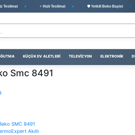
Teslimat
⚡ Hızlı Teslimat
🛡️ Yetkili Beko Bayisi
SOĞUTMA
KÜÇÜK EV ALETLERI
TELEVIZYON
ELEKTRONIK
D
ko Smc 8491
9