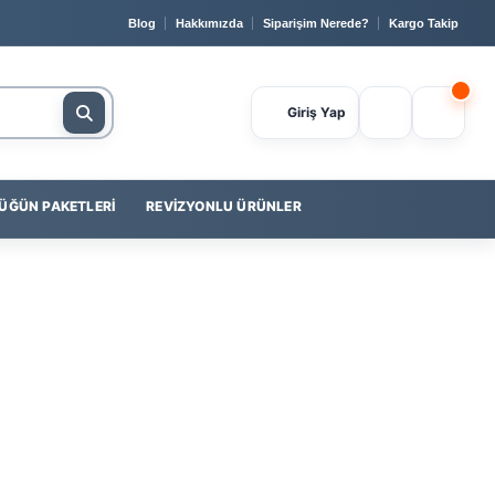
🔒 Güvenli Ödeme
📞 0232 400 23 56
💳
Yapı Kredi
i
Blog
Hakkımızda
Siparişim Nerede?
Kargo Takip
Giriş Yap
ÜĞÜN PAKETLERI
REVIZYONLU ÜRÜNLER