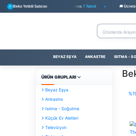
Beko Yetkili Satıcısı
💳
Yapı Kredi
ile Peşin Fiyatına
7 Taksit
🚚 Ücretsiz 
✓
BEYAZ EŞYA
ANKASTRE
ISITMA - 
Be
ÜRÜN GRUPLARI
Beyaz Eşya
%1
Ankastre
Isıtma - Soğutma
Küçük Ev Aletleri
Televizyon