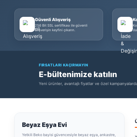
Güvenli Alışveriş
K
256 Bit SSL sertifikası ile güvenli
Ko
alışverişin keyfini çıkarın.
da
FIRSATLARI KAÇIRMAYIN
E-bültenimize katılın
Yeni ürünler, avantajlı fiyatlar ve özel kampanyalar
Beyaz Eşya Evi
Yetkili Beko bayisi güvencesiyle beyaz eşya, ankastre,
Y