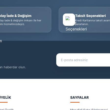
olay İade & Değişim
Taksit Seçenekleri
lay iade & değişim imkanı ile her
Kredi Kartlarına taksit avan
im hizmetinizdeyiz.
yararlanın.
dan haberdar olun.
ÜYELİK
SAYFALAR
eni Üyelik
Mesafeli Satış Sözleşmesi