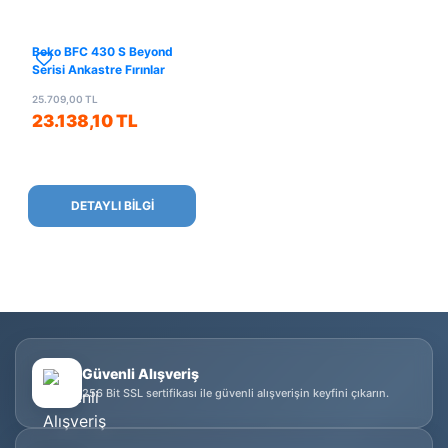
Beko BFC 430 S Beyond
Serisi Ankastre Fırınlar
25.709,00 TL
23.138,10 TL
DETAYLI BİLGİ
Güvenli Alışveriş
256 Bit SSL sertifikası ile güvenli alışverişin keyfini çıkarın.