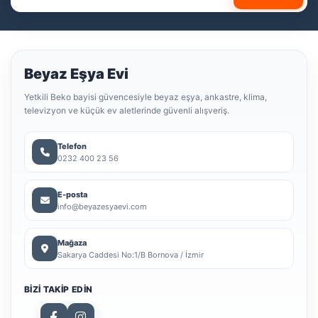
Beyaz Eşya Evi
Yetkili Beko bayisi güvencesiyle beyaz eşya, ankastre, klima,
televizyon ve küçük ev aletlerinde güvenli alışveriş.
Telefon
0232 400 23 56
E-posta
info@beyazesyaevi.com
Mağaza
Sakarya Caddesi No:1/B Bornova / İzmir
BIZI TAKIP EDIN