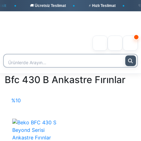
it
🚚 Ücretsiz Teslimat
⚡ Hızlı Teslimat
🛡️
Bfc 430 B Ankastre Fırınlar
%10