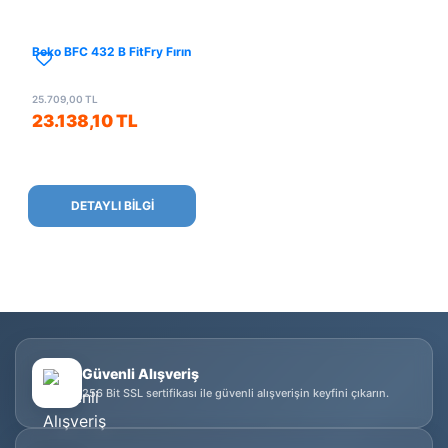
Beko BFC 432 B FitFry Fırın
25.709,00 TL
23.138,10 TL
DETAYLI BİLGİ
Güvenli Alışveriş
256 Bit SSL sertifikası ile güvenli alışverişin keyfini çıkarın.