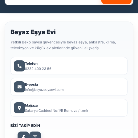
Beyaz Eşya Evi
Yetkili Beko bayisi güvencesiyle beyaz eşya, ankastre, klima,
televizyon ve küçük ev aletlerinde güvenli alışveriş.
Telefon
0232 400 23 56
E-posta
info@beyazesyaevi.com
Mağaza
Sakarya Caddesi No:1/B Bornova / İzmir
BIZI TAKIP EDIN