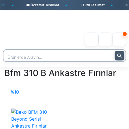
t
🚚 Ücretsiz Teslimat
⚡ Hızlı Teslimat
🛡️ 
Bfm 310 B Ankastre Fırınlar
%10