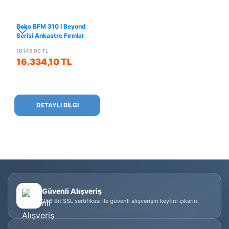
Beko BFM 310 I Beyond
Serisi Ankastre Fırınlar
18.149,00 TL
16.334,10 TL
DETAYLI BİLGİ
Güvenli Alışveriş
256 Bit SSL sertifikası ile güvenli alışverişin keyfini çıkarın.