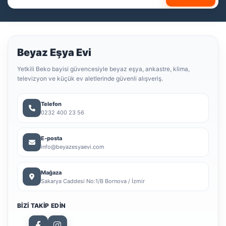
Beyaz Eşya Evi
Yetkili Beko bayisi güvencesiyle beyaz eşya, ankastre, klima,
televizyon ve küçük ev aletlerinde güvenli alışveriş.
Telefon
0232 400 23 56
E-posta
info@beyazesyaevi.com
Mağaza
Sakarya Caddesi No:1/B Bornova / İzmir
BIZI TAKIP EDIN