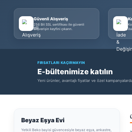
Güvenli Alışveriş
K
256 Bit SSL sertifikası ile güvenli
Ko
alışverişin keyfini çıkarın.
da
FIRSATLARI KAÇIRMAYIN
E-bültenimize katılın
Yeni ürünler, avantajlı fiyatlar ve özel kampanyalar
Beyaz Eşya Evi
Yetkili Beko bayisi güvencesiyle beyaz eşya, ankastre,
Y