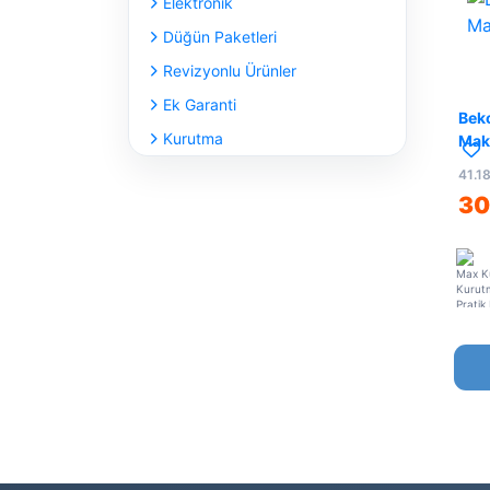
Elektronik
Düğün Paketleri
Revizyonlu Ürünler
Ek Garanti
Bek
Kurutma
Mak
41.1
30
Max K
Kurutm
Pratik 