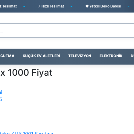
Teslimat
⚡ Hızlı Teslimat
🛡️ Yetkili Beko Bayisi
SOĞUTMA
KÜÇÜK EV ALETLERI
TELEVIZYON
ELEKTRONIK
D
x 1000 Fiyat
i
5