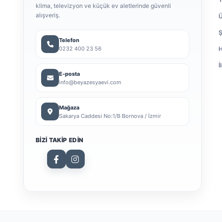
klima, televizyon ve küçük ev aletlerinde güvenli
alışveriş.
Ü
Ş
Telefon
0232 400 23 56
H
İ
E-posta
info@beyazesyaevi.com
Mağaza
Sakarya Caddesi No:1/B Bornova / İzmir
BIZI TAKIP EDIN