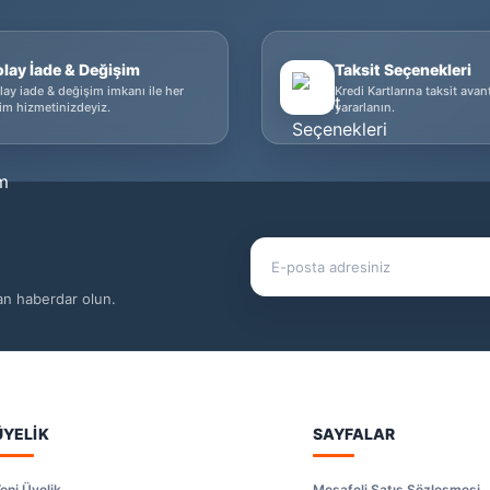
olay İade & Değişim
Taksit Seçenekleri
lay iade & değişim imkanı ile her
Kredi Kartlarına taksit avan
im hizmetinizdeyiz.
yararlanın.
dan haberdar olun.
ÜYELİK
SAYFALAR
eni Üyelik
Mesafeli Satış Sözleşmesi