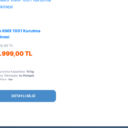
o KMX 1001 Kurutma
inesi
89,00 TL
.999,00 TL
urutma Kapasitesi:
10 kg
a Teknolojisi:
Isı Pompalı
Filtre:
Var
DETAYLI BİLGİ