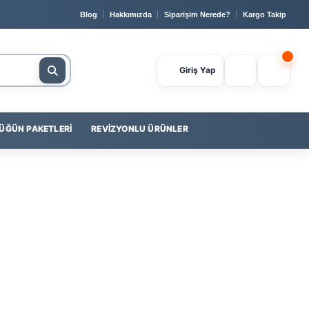
🔒 Güvenli Ödeme
📞 0232 400 23 56
💳
Yapı Kredi
il
Blog
Hakkımızda
Siparişim Nerede?
Kargo Takip
Giriş Yap
ÜĞÜN PAKETLERI
REVIZYONLU ÜRÜNLER