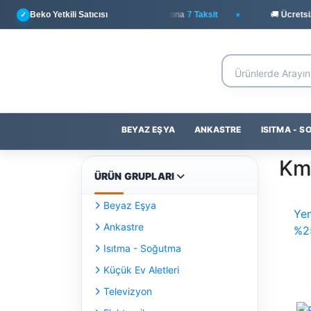
Beko Yetkili Satıcısı
💳
Yapı Kredi
ile Peşin Fiyatına
7 Taksit
🚚 Ücretsiz 
✓
BEYAZ EŞYA
ANKASTRE
ISITMA - 
Km
ÜRÜN GRUPLARI
Beyaz Eşya
Yen
Ankastre
%2
Isıtma - Soğutma
Küçük Ev Aletleri
Televizyon