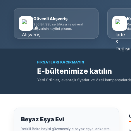
Güvenli Alışveriş
K
256 Bit SSL sertifikası ile güvenli
Ko
alışverişin keyfini çıkarın.
da
FIRSATLARI KAÇIRMAYIN
E-bültenimize katılın
Yeni ürünler, avantajlı fiyatlar ve özel kampanyalar
Beyaz Eşya Evi
Yetkili Beko bayisi güvencesiyle beyaz eşya, ankastre,
Y