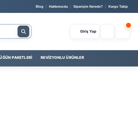
🔒 Güvenli Ödeme
📞 0232 400 23 56
💳
Yapı Kredi
ile 
Blog
Hakkımızda
Siparişim Nerede?
Kargo Takip
Giriş Yap
ÜĞÜN PAKETLERI
REVIZYONLU ÜRÜNLER