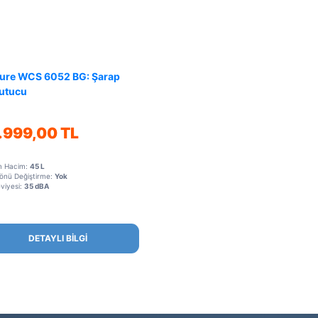
sure WCS 6052 BG: Şarap
utucu
.999,00 TL
m Hacim:
45 L
önü Değiştirme:
Yok
viyesi:
35 dBA
DETAYLI BİLGİ