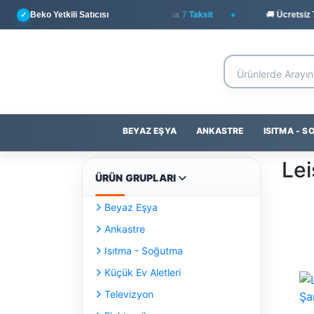
Beko Yetkili Satıcısı
💳
Yapı Kredi
ile Peşin Fiyatına
7 Taksit
🚚 Ücretsiz Te
✓
BEYAZ EŞYA
ANKASTRE
ISITMA - 
Lei
ÜRÜN GRUPLARI
Beyaz Eşya
Ankastre
Isıtma - Soğutma
Küçük Ev Aletleri
Televizyon