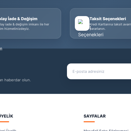
olay İade & Değişim
Taksit Seçenekleri
lay iade & değişim imkanı ile her
Kredi Kartlarına taksit avan
im hizmetinizdeyiz.
yararlanın.
dan haberdar olun.
ÜYELİK
SAYFALAR
eni Üyelik
Mesafeli Satış Sözleşmesi