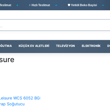
slimat
⚡ Hızlı Teslimat
🛡️ Yetkili Beko Bayisi
SOĞUTMA
KÜÇÜK EV ALETLERI
TELEVIZYON
ELEKTRONIK
D
sure