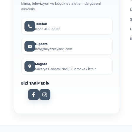
klima, televizyon ve küçük ev aletlerinde güvenli
alışveriş.
Ü
Ş
Telefon
0232 400 23 56
H
İ
E-posta
info@beyazesyaevi.com
Mağaza
Sakarya Caddesi No:1/B Bornova / İzmir
BIZI TAKIP EDIN