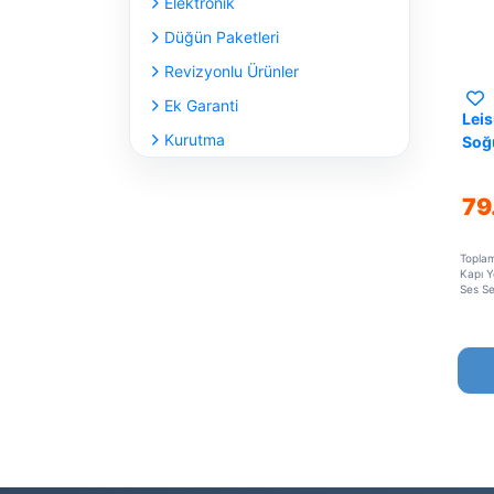
Elektronik
Düğün Paketleri
Revizyonlu Ürünler
Ek Garanti
Lei
Kurutma
Soğ
79
Topla
Kapı Y
Ses Se