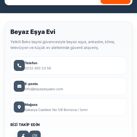
Beyaz Eşya Evi
Yetkili Beko bayisi güvencesiyle beyaz eşya, ankastre, klima,
televizyon ve küçük ev aletlerinde güvenli alışveriş.
Telefon
0232 400 23 56
E-posta
info@beyazesyaevi.com
Mağaza
Sakarya Caddesi No:1/B Bornova / İzmir
BIZI TAKIP EDIN