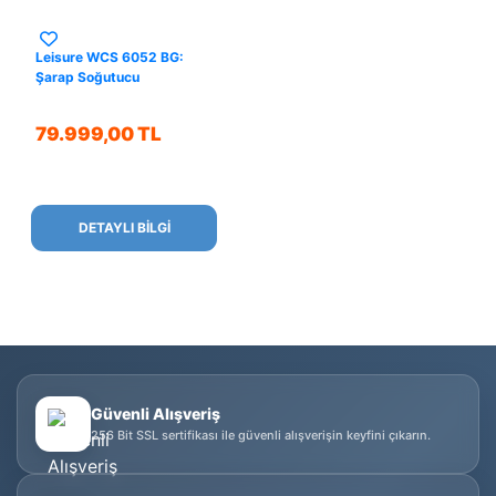
Leisure WCS 6052 BG:
Şarap Soğutucu
79.999,00 TL
DETAYLI BİLGİ
Güvenli Alışveriş
256 Bit SSL sertifikası ile güvenli alışverişin keyfini çıkarın.