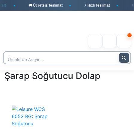
it
🚚 Ücretsiz Teslimat
⚡ Hızlı Teslimat
🛡️
Şarap Soğutucu Dolap