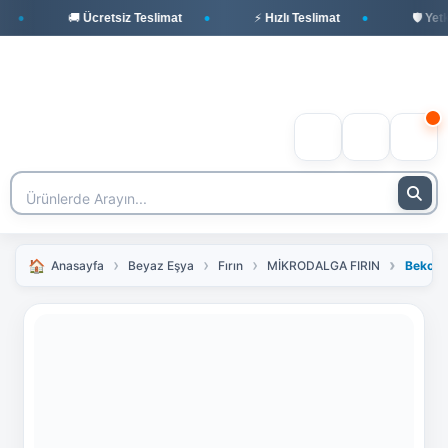
🚚 Ücretsiz Teslimat
⚡ Hızlı Teslimat
🛡️ Yetkil
Anasayfa
Beyaz Eşya
Fırın
MİKRODALGA FIRIN
Beko B