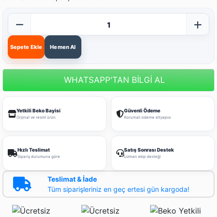
Sepete Ekle
Hemen Al
WHATSAPP'TAN BİLGİ AL
Yetkili Beko Bayisi
Güvenli Ödeme
Orijinal ve resmî ürün
Korumalı ödeme altyapısı
Hızlı Teslimat
Satış Sonrası Destek
Sipariş durumuna göre
Uzman ekip desteği
Teslimat & İade
Tüm siparişleriniz en geç ertesi gün kargoda!