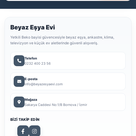
Beyaz Eşya Evi
Yetkili Beko bayisi güvencesiyle beyaz eşya, ankastre, klima,
televizyon ve küçük ev aletlerinde güvenli alışveriş.
Telefon
0232 400 23 56
E-posta
info@beyazesyaevi.com
Mağaza
Sakarya Caddesi No:1/B Bornova / İzmir
BIZI TAKIP EDIN