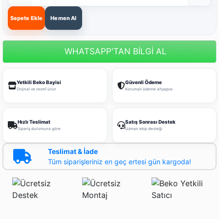
Sepete Ekle
Hemen Al
WHATSAPP'TAN BİLGİ AL
Yetkili Beko Bayisi
Güvenli Ödeme
Orijinal ve resmî ürün
Korumalı ödeme altyapısı
Hızlı Teslimat
Satış Sonrası Destek
Sipariş durumuna göre
Uzman ekip desteği
Teslimat & İade
Tüm siparişleriniz en geç ertesi gün kargoda!