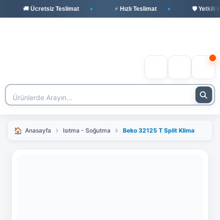
🚚 Ücretsiz Teslimat
⚡ Hızlı Teslimat
🛡️ Yetkili Bek
Anasayfa
Isıtma - Soğutma
Beko 32125 T Split Klima