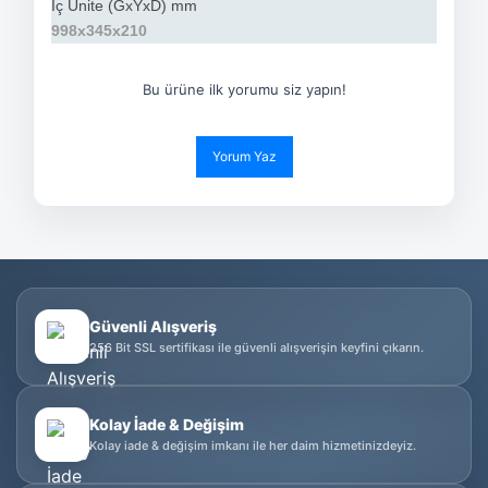
İç Ünite (GxYxD) mm
998x345x210
Bu ürüne ilk yorumu siz yapın!
Yorum Yaz
Güvenli Alışveriş
256 Bit SSL sertifikası ile güvenli alışverişin keyfini çıkarın.
Kolay İade & Değişim
Kolay iade & değişim imkanı ile her daim hizmetinizdeyiz.