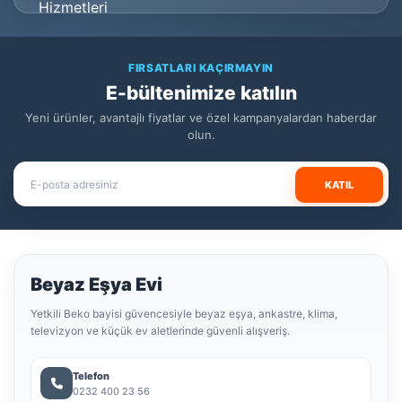
FIRSATLARI KAÇIRMAYIN
E-bültenimize katılın
Yeni ürünler, avantajlı fiyatlar ve özel kampanyalardan haberdar
olun.
KATIL
Beyaz Eşya Evi
Yetkili Beko bayisi güvencesiyle beyaz eşya, ankastre, klima,
televizyon ve küçük ev aletlerinde güvenli alışveriş.
Telefon
0232 400 23 56