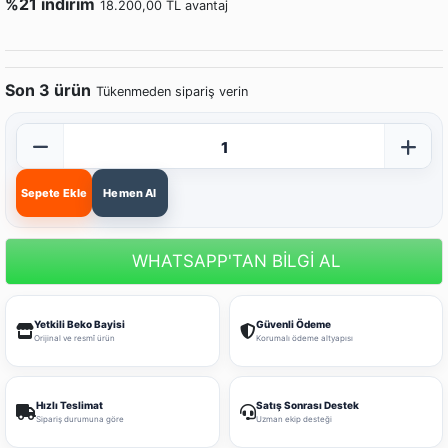
%21 indirim
18.200,00 TL avantaj
Son 3 ürün
Tükenmeden sipariş verin
Sepete Ekle
Hemen Al
WHATSAPP'TAN BİLGİ AL
Yetkili Beko Bayisi
Güvenli Ödeme
Orijinal ve resmî ürün
Korumalı ödeme altyapısı
Hızlı Teslimat
Satış Sonrası Destek
Sipariş durumuna göre
Uzman ekip desteği