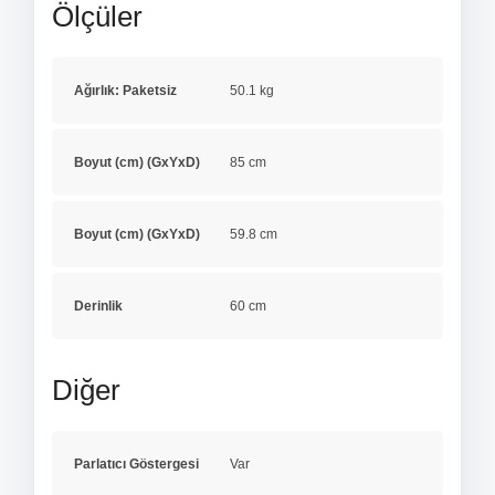
Ölçüler
Ağırlık: Paketsiz
50.1 kg
Boyut (cm) (GxYxD)
85 cm
Boyut (cm) (GxYxD)
59.8 cm
Derinlik
60 cm
Diğer
Parlatıcı Göstergesi
Var