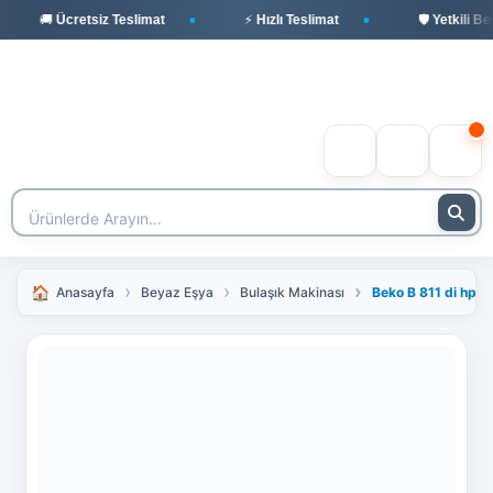
🚚 Ücretsiz Teslimat
⚡ Hızlı Teslimat
🛡️ Yetkili Beko B
Anasayfa
Beyaz Eşya
Bulaşık Makinası
Beko B 811 di hp Y