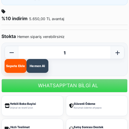
%10 indirim
5.650,00 TL avantaj
Stokta
Hemen sipariş verebilirsiniz
Sepete Ekle
Hemen Al
WHATSAPP'TAN BİLGİ AL
Yetkili Beko Bayisi
Güvenli Ödeme
Orijinal ve resmî ürün
Korumalı ödeme altyapısı
Hızlı Teslimat
Satış Sonrası Destek