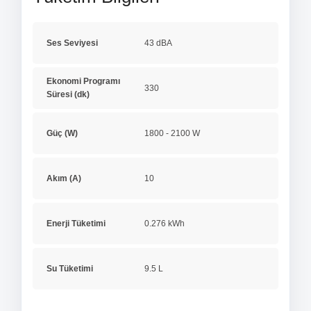
Ses Seviyesi
43 dBA
Ekonomi Programı
330
Süresi (dk)
Güç (W)
1800 - 2100 W
Akım (A)
10
Enerji Tüketimi
0.276 kWh
Su Tüketimi
9.5 L