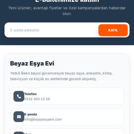
Yeni ürünler, avantajlı fiyatlar ve özel kampanyalardan haberdar
olun.
KATIL
Beyaz Eşya Evi
Yetkili Beko bayisi güvencesiyle beyaz eşya, ankastre, klima,
televizyon ve küçük ev aletlerinde güvenli alışveriş.
Telefon
0232 400 23 56
E-posta
info@beyazesyaevi.com