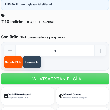
1.115,40 TL den başlayan taksitlerle!
%10 indirim
1.014,00 TL avantaj
Son ürün
Stok tükenmeden sipariş verin
Sepete Ekle
Hemen Al
WHATSAPP'TAN BİLGİ AL
Yetkili Beko Bayisi
Güvenli Ödeme
Orijinal ve resmî ürün
Korumalı ödeme altyapısı