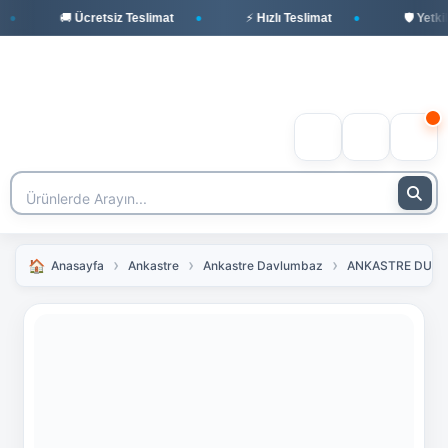
🚚 Ücretsiz Teslimat
⚡ Hızlı Teslimat
🛡️ Yetkili
Anasayfa
Ankastre
Ankastre Davlumbaz
ANKASTRE DUVA