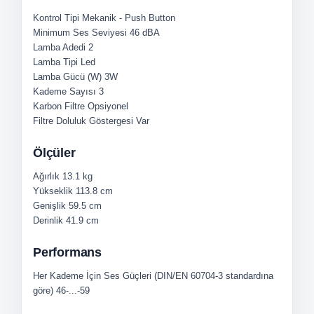
Kontrol Tipi
Mekanik - Push Button
Minimum Ses Seviyesi
46 dBA
Lamba Adedi
2
Lamba Tipi
Led
Lamba Gücü (W)
3W
Kademe Sayısı
3
Karbon Filtre
Opsiyonel
Filtre Doluluk Göstergesi
Var
Ölçüler
Ağırlık
13.1 kg
Yükseklik
113.8 cm
Genişlik
59.5 cm
Derinlik
41.9 cm
Performans
Her Kademe İçin Ses Güçleri (DIN/EN 60704-3 standardına
göre)
46-...-59