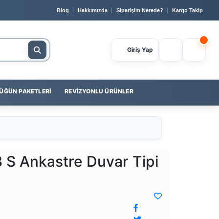
🔒 Güvenli Ödeme
📞 0232 400 23 56
💳
Yapı Kredi
ile P
Blog
Hakkımızda
Siparişim Nerede?
Kargo Takip
Giriş Yap
ÜĞÜN PAKETLERI
REVIZYONLU ÜRÜNLER
S Ankastre Duvar Tipi