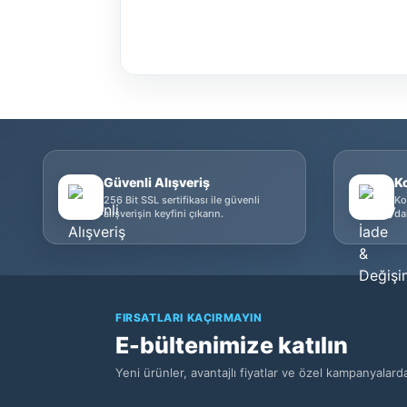
Güvenli Alışveriş
K
256 Bit SSL sertifikası ile güvenli
Ko
alışverişin keyfini çıkarın.
da
FIRSATLARI KAÇIRMAYIN
E-bültenimize katılın
Yeni ürünler, avantajlı fiyatlar ve özel kampanyalar