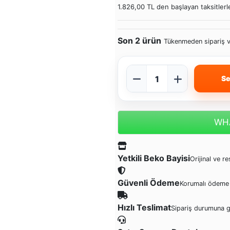
1.826,00 TL den başlayan taksitlerl
Son 2 ürün
Tükenmeden sipariş v
Se
WHA
Yetkili Beko Bayisi
Orijinal ve r
Güvenli Ödeme
Korumalı ödeme 
Hızlı Teslimat
Sipariş durumuna 