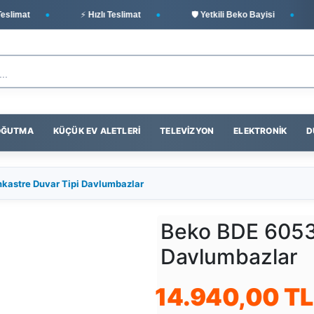
limat
⚡ Hızlı Teslimat
🛡️ Yetkili Beko Bayisi
SOĞUTMA
KÜÇÜK EV ALETLERI
TELEVIZYON
ELEKTRONIK
D
kastre Duvar Tipi Davlumbazlar
Beko BDE 6053 
Davlumbazlar
14.940,00 TL