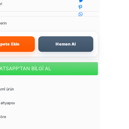
e!
erin
pete Ekle
Hemen Al
TSAPP'TAN BİLGİ AL
esmî ürün
altyapısı
göre