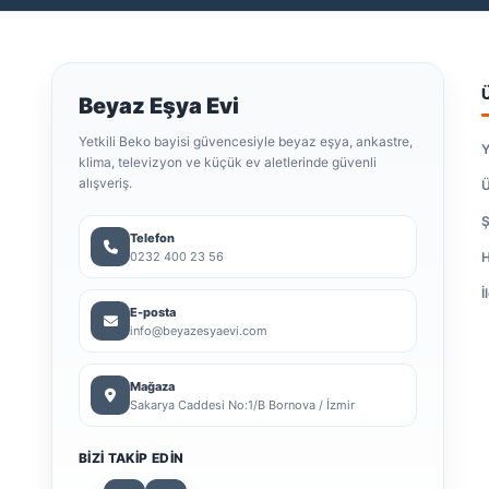
Beyaz Eşya Evi
Yetkili Beko bayisi güvencesiyle beyaz eşya, ankastre,
Y
klima, televizyon ve küçük ev aletlerinde güvenli
alışveriş.
Ü
Ş
Telefon
0232 400 23 56
H
İ
E-posta
info@beyazesyaevi.com
Mağaza
Sakarya Caddesi No:1/B Bornova / İzmir
BIZI TAKIP EDIN