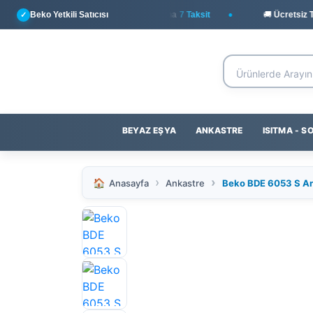
Beko Yetkili Satıcısı
💳
Yapı Kredi
ile Peşin Fiyatına
7 Taksit
🚚 Ücretsiz Tes
✓
BEYAZ EŞYA
ANKASTRE
ISITMA - 
Anasayfa
Ankastre
Beko BDE 6053 S An