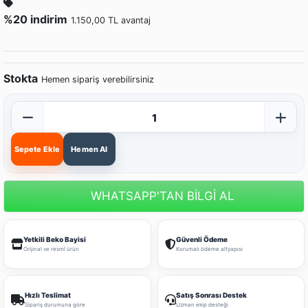
%20 indirim
1.150,00 TL avantaj
Stokta
Hemen sipariş verebilirsiniz
Sepete Ekle
Hemen Al
WHATSAPP'TAN BİLGİ AL
Yetkili Beko Bayisi
Güvenli Ödeme
Orijinal ve resmî ürün
Korumalı ödeme altyapısı
Hızlı Teslimat
Satış Sonrası Destek
Sipariş durumuna göre
Uzman ekip desteği