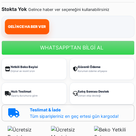
Stokta Yok
Gelince haber ver seçeneğini kullanabilirsiniz
GELİNCE HABER VER
WHATSAPP'TAN BİLGİ AL
Yetkili Beko Bayisi
Güvenli Ödeme
Orijinal ve resmî ürün
Korumalı ödeme altyapısı
Hızlı Teslimat
Satış Sonrası Destek
Sipariş durumuna göre
Uzman ekip desteği
Teslimat & İade
Tüm siparişleriniz en geç ertesi gün kargoda!