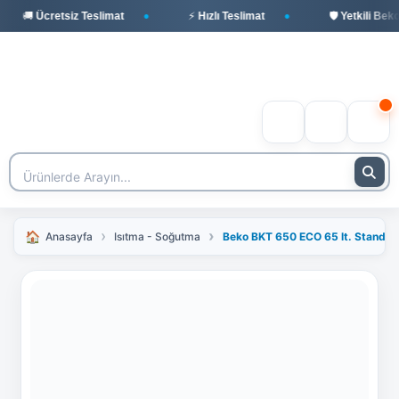
🚚 Ücretsiz Teslimat
⚡ Hızlı Teslimat
🛡️ Yetkili Beko 
Anasayfa
Isıtma - Soğutma
Beko BKT 650 ECO 65 lt. Standar