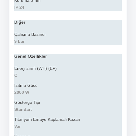
Koruma Sınıfı
IP 24
Diğer
Çalışma Basıncı
9 bar
Genel Özellikler
Enerji sınıfı (WH) (EP)
C
Isıtma Gücü
2000 W
Gösterge Tipi
Standart
Titanyum Emaye Kaplamalı Kazan
Var