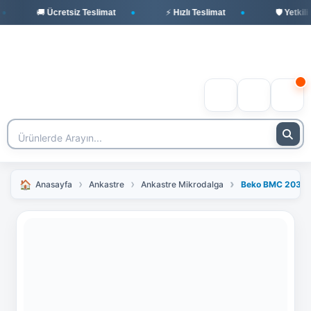
🚚 Ücretsiz Teslimat
⚡ Hızlı Teslimat
🛡️ Yetkili 
Anasayfa
Ankastre
Ankastre Mikrodalga
Beko BMC 2030 S