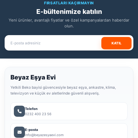
FIRSATLARI KAÇIRMAYIN
E-bültenimize katılın
Yeni ürünler, avantajlı fiyatlar ve özel kampanyalardan haberdar
olun.
KATIL
Beyaz Eşya Evi
Yetkili Beko bayisi güvencesiyle beyaz eşya, ankastre, klima,
televizyon ve küçük ev aletlerinde güvenli alışveriş.
Telefon
0232 400 23 56
E-posta
info@beyazesyaevi.com