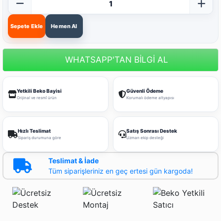
Sepete Ekle
Hemen Al
WHATSAPP'TAN BİLGİ AL
Yetkili Beko Bayisi
Güvenli Ödeme
Orijinal ve resmî ürün
Korumalı ödeme altyapısı
Hızlı Teslimat
Satış Sonrası Destek
Sipariş durumuna göre
Uzman ekip desteği
Teslimat & İade
Tüm siparişleriniz en geç ertesi gün kargoda!