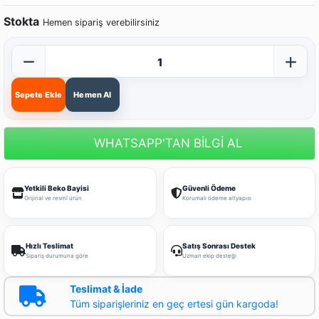
Stokta
Hemen sipariş verebilirsiniz
Sepete Ekle
Hemen Al
WHATSAPP'TAN BİLGİ AL
Yetkili Beko Bayisi
Güvenli Ödeme
Orijinal ve resmî ürün
Korumalı ödeme altyapısı
Hızlı Teslimat
Satış Sonrası Destek
Sipariş durumuna göre
Uzman ekip desteği
Teslimat & İade
Tüm siparişleriniz en geç ertesi gün kargoda!