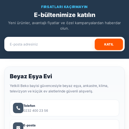
FIRSATLARI KAÇIRMAYIN
E-bültenimize katılın
Yeni ürünler, avantajlı fiyatlar ve özel kampanyalardan haberdar
olun.
KATIL
Beyaz Eşya Evi
Yetkili Beko bayisi güvencesiyle beyaz eşya, ankastre, klima,
televizyon ve küçük ev aletlerinde güvenli alışveriş.
Telefon
0232 400 23 56
E-posta