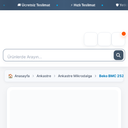
🚚 Ücretsiz Teslimat
⚡ Hızlı Teslimat
🛡️ Yetkili 
Anasayfa
Ankastre
Ankastre Mikrodalga
Beko BMC 2520-2