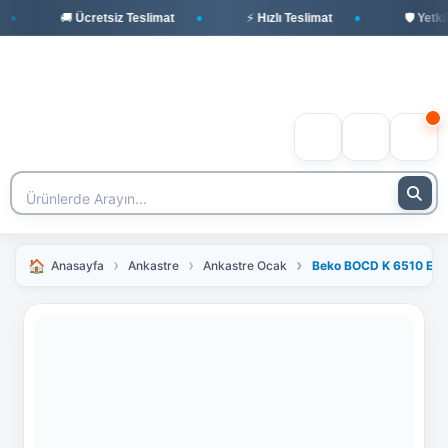
🚚 Ücretsiz Teslimat
⚡ Hızlı Teslimat
🛡️ Yetkili
Anasayfa
Ankastre
Ankastre Ocak
Beko BOCD K 6510 EWG 