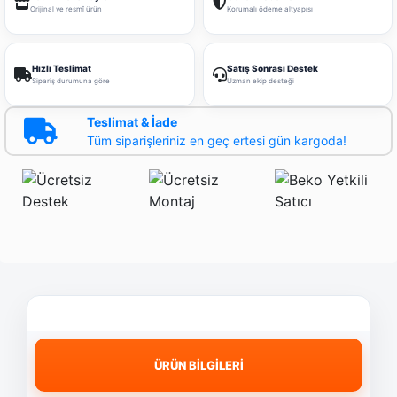
Orijinal ve resmî ürün
Korumalı ödeme altyapısı
Hızlı Teslimat
Satış Sonrası Destek
Sipariş durumuna göre
Uzman ekip desteği
Teslimat & İade
Tüm siparişleriniz en geç ertesi gün kargoda!
ÜRÜN BİLGİLERİ