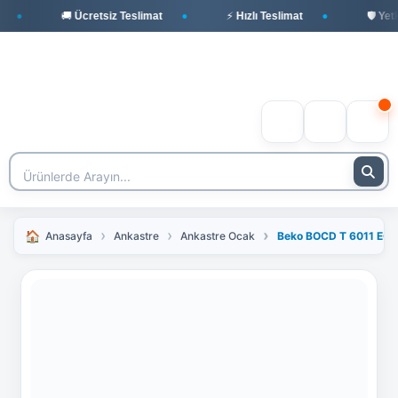
🚚 Ücretsiz Teslimat
⚡ Hızlı Teslimat
🛡️ Yetki
Anasayfa
Ankastre
Ankastre Ocak
Beko BOCD T 6011 EG 