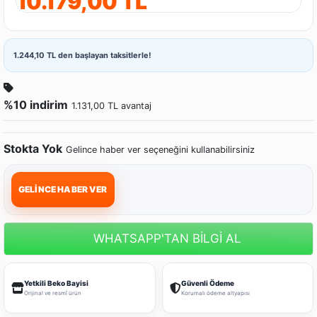
10.179,00 TL
1.244,10 TL den başlayan taksitlerle!
%10 indirim
1.131,00 TL avantaj
Stokta Yok
Gelince haber ver seçeneğini kullanabilirsiniz
GELİNCE HABER VER
WHATSAPP'TAN BİLGİ AL
Yetkili Beko Bayisi
Güvenli Ödeme
Orijinal ve resmî ürün
Korumalı ödeme altyapısı