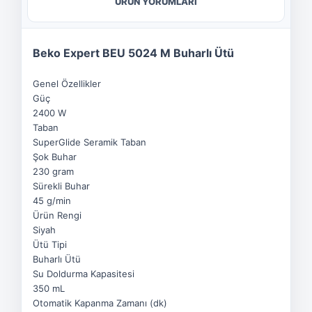
ÜRÜN YORUMLARI
Beko Expert BEU 5024 M Buharlı Ütü
Genel Özellikler
Güç
2400 W
Taban
SuperGlide Seramik Taban
Şok Buhar
230 gram
Sürekli Buhar
45 g/min
Ürün Rengi
Siyah
Ütü Tipi
Buharlı Ütü
Su Doldurma Kapasitesi
350 mL
Otomatik Kapanma Zamanı (dk)