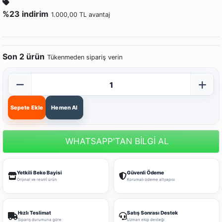
%23 indirim
1.000,00 TL avantaj
Son 2 ürün
Tükenmeden sipariş verin
Sepete Ekle
Hemen Al
WHATSAPP'TAN BİLGİ AL
Yetkili Beko Bayisi
Güvenli Ödeme
Orijinal ve resmî ürün
Korumalı ödeme altyapısı
Hızlı Teslimat
Satış Sonrası Destek
Sipariş durumuna göre
Uzman ekip desteği