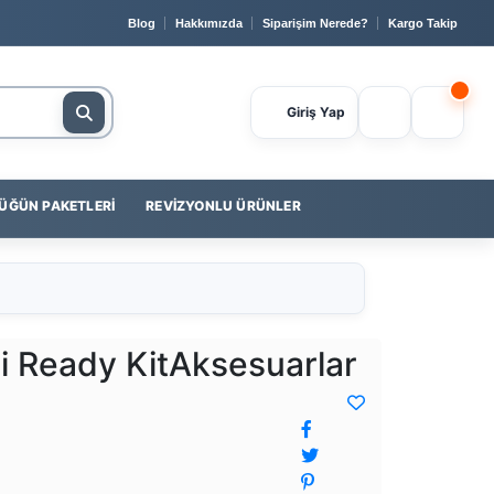
 Güvenli Ödeme
📞 0232 400 23 56
💳
Yapı Kredi
ile Pe
Blog
Hakkımızda
Siparişim Nerede?
Kargo Takip
Giriş Yap
ÜĞÜN PAKETLERI
REVIZYONLU ÜRÜNLER
i Ready KitAksesuarlar