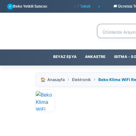
Beko Yetkili Satıcısı
💳
Yapı Kredi
ile Peşin Fiyatına
7 Taksit
🚚 Ücretsiz Tesl
✓
BEYAZ EŞYA
ANKASTRE
ISITMA - 
Anasayfa
Elektronik
Beko Klima WiFi Re