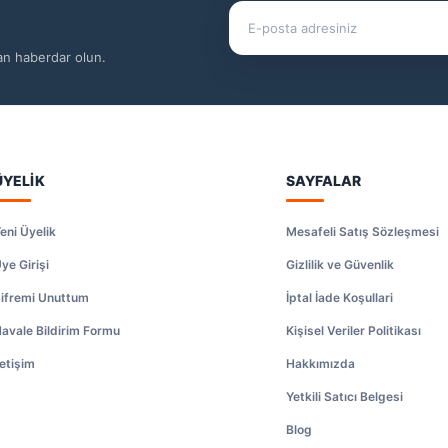
dan haberdar olun.
ÜYELİK
SAYFALAR
eni Üyelik
Mesafeli Satış Sözleşmesi
ye Girişi
Gizlilik ve Güvenlik
ifremi Unuttum
İptal İade Koşullari
avale Bildirim Formu
Kişisel Veriler Politikası
letişim
Hakkımızda
Yetkili Satıcı Belgesi
Blog