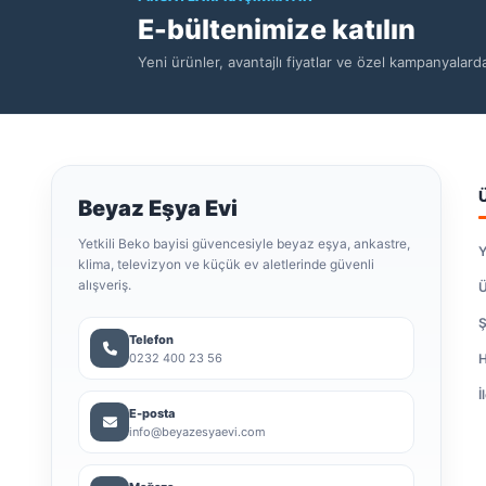
E-bültenimize katılın
Yeni ürünler, avantajlı fiyatlar ve özel kampanyalar
Beyaz Eşya Evi
Yetkili Beko bayisi güvencesiyle beyaz eşya, ankastre,
Y
klima, televizyon ve küçük ev aletlerinde güvenli
alışveriş.
Ü
Ş
Telefon
0232 400 23 56
H
İ
E-posta
info@beyazesyaevi.com