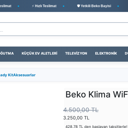
imat
⚡ Hızlı Teslimat
🛡️ Yetkili Beko Bayisi

SOĞUTMA
KÜÇÜK EV ALETLERI
TELEVIZYON
ELEKTRONIK
D
ady KitAksesuarlar
Beko Klima WiF
4.500,00 TL
3.250,00 TL
428,78 TL den başlayan taksitlerle!