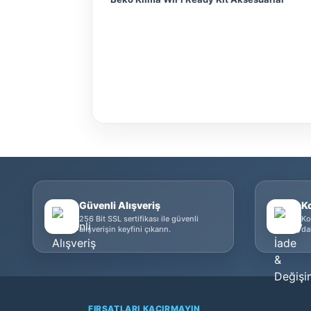
Güvenli Alışveriş
K
256 Bit SSL sertifikası ile güvenli
Ko
alışverişin keyfini çıkarın.
da
FIRSATLARI KAÇIRMAYIN