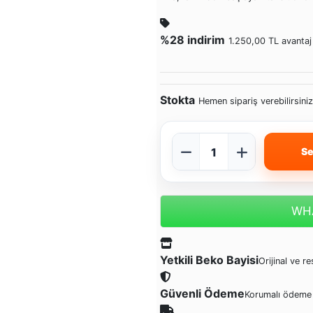
%28 indirim
1.250,00 TL avantaj
Stokta
Hemen sipariş verebilirsiniz
Se
WHA
Yetkili Beko Bayisi
Orijinal ve r
Güvenli Ödeme
Korumalı ödeme 