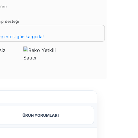
göre
ip desteği
eç ertesi gün kargoda!
ÜRÜN YORUMLARI