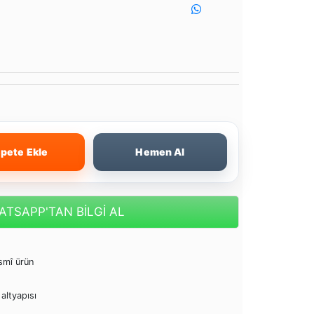
pete Ekle
Hemen Al
TSAPP'TAN BİLGİ AL
esmî ürün
altyapısı