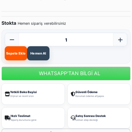
Stokta
Hemen sipariş verebilirsiniz
Sepete Ekle
Hemen Al
WHATSAPP'TAN BİLGİ AL
Yetkili Beko Bayisi
Güvenli Ödeme
Orijinal ve resmî ürün
Korumalı ödeme altyapısı
Hızlı Teslimat
Satış Sonrası Destek
Sipariş durumuna göre
Uzman ekip desteği