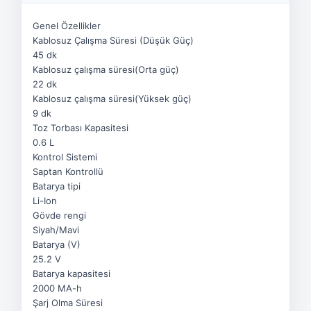
Genel Özellikler
Kablosuz Çalışma Süresi (Düşük Güç)
45 dk
Kablosuz çalışma süresi(Orta güç)
22 dk
Kablosuz çalışma süresi(Yüksek güç)
9 dk
Toz Torbası Kapasitesi
0.6 L
Kontrol Sistemi
Saptan Kontrollü
Batarya tipi
Li-Ion
Gövde rengi
Siyah/Mavi
Batarya (V)
25.2 V
Batarya kapasitesi
2000 MA-h
Şarj Olma Süresi