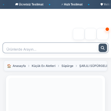
🚚 Ücretsiz Teslimat
⚡ Hızlı Teslimat
🛡️ Yetkili
Anasayfa
Küçük Ev Aletleri
Süpürge
ŞARJLI SÜPÜRGELER