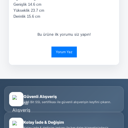
Genişlik
14.6 cm
Yükseklik
23.7 cm
Derinlik
15.6 cm
Bu ürüne ilk yorumu siz yapın!
Yorum Yaz
Güvenli Alışveriş
256 Bit SSL sertifikası ile güvenli alışverişin keyfini çıkarın.
Kolay İade & Değişim
Kolay iade & değişim imkanı ile her daim hizmetinizdeyiz.