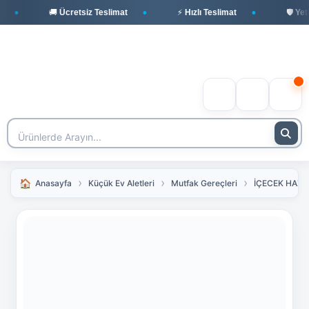
🚚 Ücretsiz Teslimat
⚡ Hızlı Teslimat
🛡️ Yetki
Anasayfa
Küçük Ev Aletleri
Mutfak Gereçleri
İÇECEK HAZI