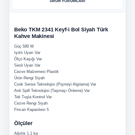
ÜRÜN YORUMLARI
Beko TKM 2341 Keyf-i Bol Siyah Türk
Kahve Makinesi
Güç
580 W
Işıklı Uyarı
Var
Ölçü Kaşığı
Var
Sesli Uyarı
Var
Cezve Malzemesi
Plastik
Ürün Rengi
Siyah
Cook Sense Teknolojisi (Pişmeyi Algılama)
Var
Anti Spill Teknolojisi (Taşmayı Önleme)
Var
Tek Tuşla Kontrol
Var
Cezve Rengi
Siyah
Fincan Kapasitesi
5
Ölçüler
Ağırlık
1.1 kg