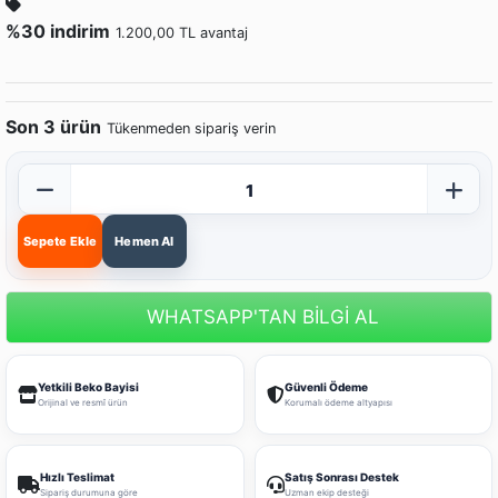
%30 indirim
1.200,00 TL avantaj
Son 3 ürün
Tükenmeden sipariş verin
Sepete Ekle
Hemen Al
WHATSAPP'TAN BİLGİ AL
Yetkili Beko Bayisi
Güvenli Ödeme
Orijinal ve resmî ürün
Korumalı ödeme altyapısı
Hızlı Teslimat
Satış Sonrası Destek
Sipariş durumuna göre
Uzman ekip desteği