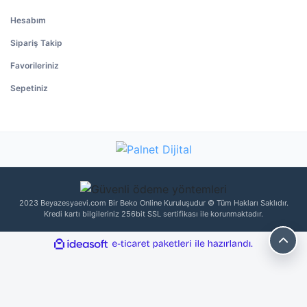
Hesabım
Sipariş Takip
Favorileriniz
Sepetiniz
2023 Beyazesyaevi.com Bir Beko Online Kuruluşudur © Tüm Hakları Saklıdır.
Kredi kartı bilgileriniz 256bit SSL sertifikası ile korunmaktadır.
ile
ideasoft
e-
hazırlandı.
ticaret
paketleri