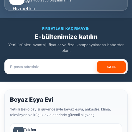
0232 400 2356 Ulaşabilirsiniz
FIRSATLARI KAÇIRMAYIN
E-bültenimize katılın
Yeni ürünler, avantajlı fiyatlar ve özel kampanyalardan haberdar
olun.
KATIL
Beyaz Eşya Evi
Yetkili Beko bayisi güvencesiyle beyaz eşya, ankastre, klima,
televizyon ve küçük ev aletlerinde güvenli alışveriş.
Telefon