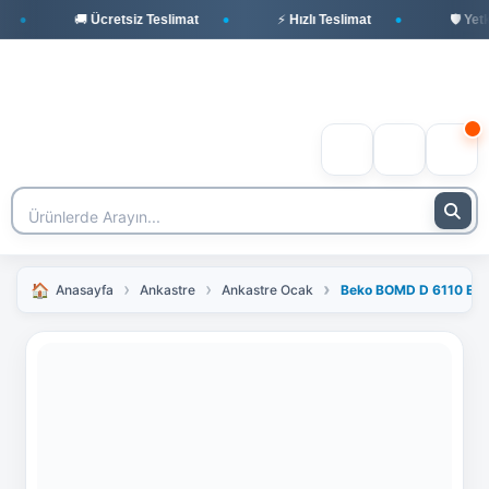
🚚 Ücretsiz Teslimat
⚡ Hızlı Teslimat
🛡️ Yetkil
Anasayfa
Ankastre
Ankastre Ocak
Beko BOMD D 6110 EI Be