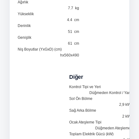
Ağırlık
7.7 kg
Yükseklik
4.4 cm
Derinlik
51 cm
Genişlik
61 cm
Niş Boyutlar (YxGxD) (cm)
hx560x490
Diğer
Kontrol Tipi ve Yeri
Düğmeden Kontrol / Yan
Sol Ön Bölme
2,9 kW
Sağ Arka Bölme
2 kW
Ocak Ateşleme Tipi
Düğmeden Ateşleme
Toplam Elektrik Gücü (kW)