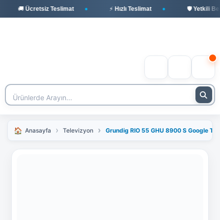
🚚 Ücretsiz Teslimat
⚡ Hızlı Teslimat
🛡️ Yetkili Beko B
Anasayfa
Televizyon
Grundig RIO 55 GHU 8900 S Google TV