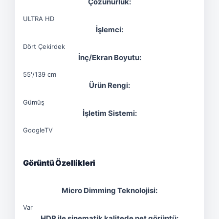
Çözünürlük:
ULTRA HD
İşlemci:
Dört Çekirdek
İnç/Ekran Boyutu:
55'/139 cm
Ürün Rengi:
Gümüş
İşletim Sistemi:
GoogleTV
Görüntü Özellikleri
Micro Dimming Teknolojisi:
Var
HDR ile sinematik kalitede net görüntü: