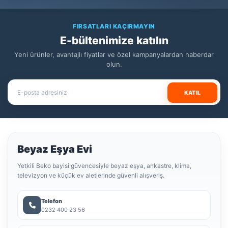
FIRSATLARI KAÇIRMAYIN
E-bültenimize katılın
Yeni ürünler, avantajlı fiyatlar ve özel kampanyalardan haberdar
olun.
KATIL
Beyaz Eşya Evi
Yetkili Beko bayisi güvencesiyle beyaz eşya, ankastre, klima,
televizyon ve küçük ev aletlerinde güvenli alışveriş.
Telefon
0232 400 23 56