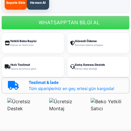
Sepete Ekle
Hemen Al
WHATSAPP'TAN BİLGİ AL
Yetkili Beko Bayisi
Güvenli Ödeme
Orijinal ve resmî ürün
Korumalı ödeme altyapısı
Hızlı Teslimat
Satış Sonrası Destek
Sipariş durumuna göre
Uzman ekip desteği
Teslimat & İade
Tüm siparişleriniz en geç ertesi gün kargoda!