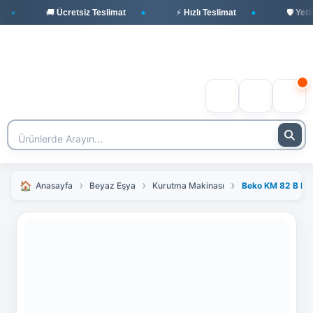
🚚 Ücretsiz Teslimat
⚡ Hızlı Teslimat
🛡️ Yetkili
Anasayfa
Beyaz Eşya
Kurutma Makinası
Beko KM 82 B Ku