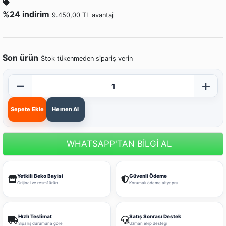
%24 indirim
9.450,00 TL avantaj
Son ürün
Stok tükenmeden sipariş verin
Sepete Ekle
Hemen Al
WHATSAPP'TAN BİLGİ AL
Yetkili Beko Bayisi
Güvenli Ödeme
Orijinal ve resmî ürün
Korumalı ödeme altyapısı
Hızlı Teslimat
Satış Sonrası Destek
Sipariş durumuna göre
Uzman ekip desteği