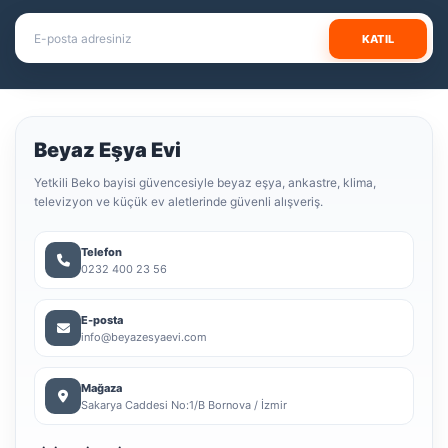
KATIL
Beyaz Eşya Evi
Yetkili Beko bayisi güvencesiyle beyaz eşya, ankastre, klima,
televizyon ve küçük ev aletlerinde güvenli alışveriş.
Telefon
0232 400 23 56
E-posta
info@beyazesyaevi.com
Mağaza
Sakarya Caddesi No:1/B Bornova / İzmir